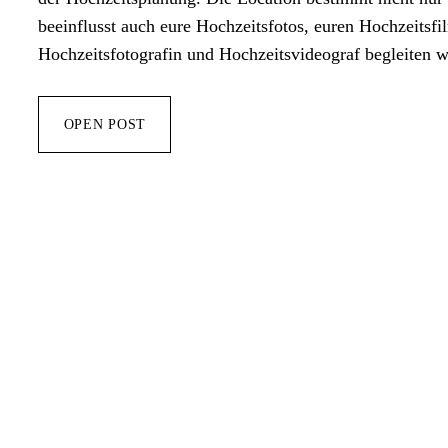
beeinflusst auch eure Hochzeitsfotos, euren Hochzeitsf
Hochzeitsfotografin und Hochzeitsvideograf begleiten 
DIE
OPEN POST
SCHÖNSTEN
HOCHZEITSLOCATIONS
IN
ZÜRICH,
AM
ZÜRICHSEE
UND
IN
DER
OSTSCHWEIZ