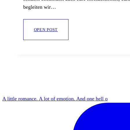
begleiten wir…
Die
OPEN POST
schönsten
Hochzeitslocations
in
Zürich,
am
Zürichsee
und
in
der
Ostschweiz
A little romance. A lot of emotion. And one hell o